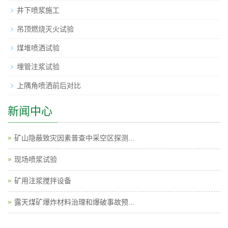
井下喷浆施工
吊顶燃烧灭火试验
煤堆喷洒试验
埋管注浆试验
上隅角喷洒前后对比
新闻中心
矿山隐蔽致灾因素普查中采空区探测...
现场喷浆试验
矿用注浆搅拌设备
露天煤矿爆炸材料治理和爆破事故预...